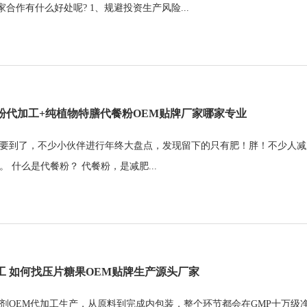
家合作有什么好处呢? 1、规避投资生产风险...
粉代加工+纯植物特膳代餐粉OEM贴牌厂家哪家专业
要到了，不少小伙伴进行年终大盘点，发现留下的只有肥！胖！不少人减
。 什么是代餐粉？ 代餐粉，是减肥...
工 如何找压片糖果OEM贴牌生产源头厂家
剂OEM代加工生产，从原料到完成内包装，整个环节都会在GMP十万级